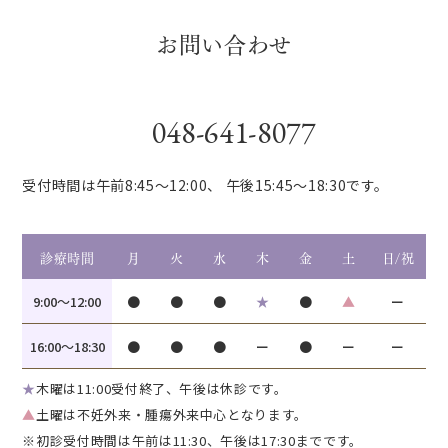
お問い合わせ
048-641-8077
受付時間は午前8:45～12:00、
午後15:45～18:30です。
診療時間
月
火
水
木
金
土
日/祝
9:00〜12:00
●
●
●
★
●
▲
ー
16:00〜18:30
●
●
●
ー
●
ー
ー
★
木曜は11:00受付終了、午後は休診です。
▲
土曜は不妊外来・腫瘍外来中心となります。
※初診受付時間は午前は11:30、午後は17:30までです。