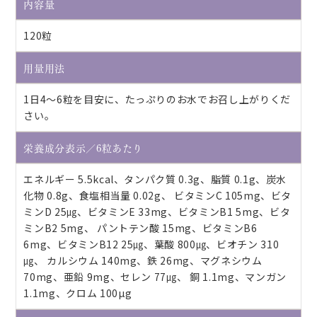
内容量
120粒
用量用法
1日4～6粒を目安に、たっぷりのお水でお召し上がりくだ
さい。
栄養成分表示／6粒あたり
エネルギー 5.5kcal、タンパク質 0.3g、脂質 0.1g、炭水
化物 0.8g、食塩相当量 0.02g、 ビタミンC 105mg、ビタ
ミンD 25㎍、ビタミンE 33mg、ビタミンB1 5mg、ビタ
ミンB2 5mg、 パントテン酸 15mg、ビタミンB6
6mg、ビタミンB12 25㎍、葉酸 800㎍、ビオチン 310
㎍、 カルシウム 140mg、鉄 26mg、マグネシウム
70mg、亜鉛 9mg、セレン 77㎍、 銅 1.1mg、マンガン
1.1mg、クロム 100µg