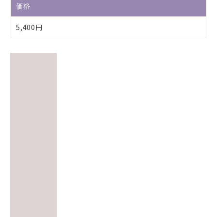
価格
5,400円
産科
Obstetrics
私たちは妊娠から出産、そしてその後の育児
まで、お母さんとご家族を温かくサポートし
ます。