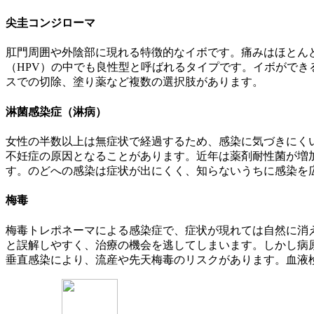
尖圭コンジローマ
肛門周囲や外陰部に現れる特徴的なイボです。痛みはほとん
（HPV）の中でも良性型と呼ばれるタイプです。イボがで
スでの切除、塗り薬など複数の選択肢があります。
淋菌感染症（淋病）
女性の半数以上は無症状で経過するため、感染に気づきにく
不妊症の原因となることがあります。近年は薬剤耐性菌が増
す。のどへの感染は症状が出にくく、知らないうちに感染を
梅毒
梅毒トレポネーマによる感染症で、症状が現れては自然に消
と誤解しやすく、治療の機会を逃してしまいます。しかし病
垂直感染により、流産や先天梅毒のリスクがあります。血液