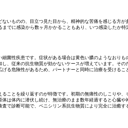
どないものの、目立つ見た目から、精神的な苦痛を感じる方が
きるまでに感染から数ヶ月かかることもあり、いつ感染したか特
い細菌性疾患です。症状がある場合は黄色い膿のようなおりも
加し、従来の抗生物質が効かないケースが増えています。その
広げる危険性があるため、パートナーと同時に治療を受けるこ
えることを繰り返すのが特徴です。初期の無痛性のしこりや、
原体は体内に潜伏し続け、無治療のまま数年経過すると心臓や
検査で診断可能で、ペニシリン系抗生物質により完全に治癒す