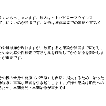
多くいらっしゃいます。原因はヒトパピローマウイルス
定しにくいのが特徴です。治療は液体窒素での凍結や電気メ
のや排尿痛が現れますが、放置すると感染が卵管まで広がり、
ため薬剤感受性検査で有効な薬を確認してから治療を開始しま
とが重要です。
その後の全身の発疹（バラ疹）も自然に消失するため、治った
神経系に重篤な障害を引き起こします。妊婦の感染は胎児への
るため、早期発見・早期治療が重要です。