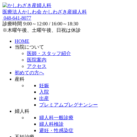
医療法人かしわ会
かしわざき産婦人科
048-641-8077
診療時間
9:00～12:00 / 16:00～18:30
※木曜午後、土曜午後、日祝は休診
HOME
当院について
医師・スタッフ紹介
医院案内
アクセス
初めての方へ
産科
妊娠
入院
出産
プレミアムプレグナンシー
婦人科
婦人科一般診療
婦人科検診
避妊・性感染症
不妊治療