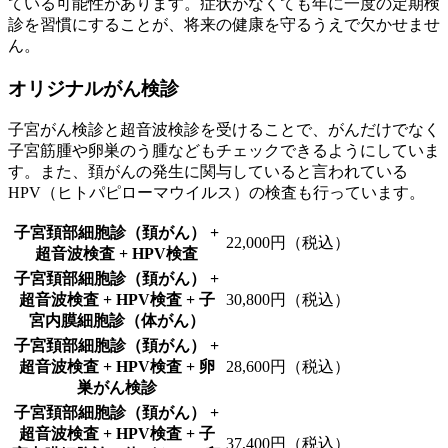
ている可能性があります。症状がなくても年に一度の定期検
診を習慣にすることが、将来の健康を守るうえで欠かせませ
ん。
オリジナルがん検診
子宮がん検診と超音波検診を受けることで、がんだけでなく
子宮筋腫や卵巣のう腫などもチェックできるようにしていま
す。また、頚がんの発生に関与していると言われている
HPV（ヒトパピローマウイルス）の検査も行っています。
子宮頚部細胞診（頚がん） +
22,000円（税込）
超音波検査 + HPV検査
子宮頚部細胞診（頚がん） +
超音波検査 + HPV検査 + 子
30,800円（税込）
宮内膜細胞診（体がん）
子宮頚部細胞診（頚がん） +
超音波検査 + HPV検査 + 卵
28,600円（税込）
巣がん検診
子宮頚部細胞診（頚がん） +
超音波検査 + HPV検査 + 子
37,400円（税込）