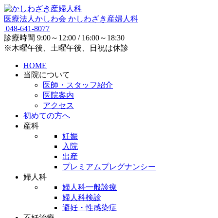
医療法人かしわ会
かしわざき産婦人科
048-641-8077
診療時間
9:00～12:00 / 16:00～18:30
※木曜午後、土曜午後、日祝は休診
HOME
当院について
医師・スタッフ紹介
医院案内
アクセス
初めての方へ
産科
妊娠
入院
出産
プレミアムプレグナンシー
婦人科
婦人科一般診療
婦人科検診
避妊・性感染症
不妊治療