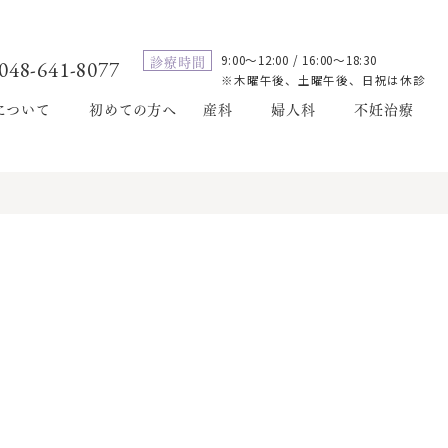
診療時間
9:00～12:00 / 16:00～18:30
048-641-8077
※木曜午後、土曜午後、日祝は休診
について
初めての方へ
産科
婦人科
不妊治療
妊娠
当院の不妊治療について
婦人科一般診療
入院
不妊症
婦人科検診
出産
不妊治療の流れ
避妊・性感染症
プレミアムプレグナンシー
不妊治療の検査
一般不妊治療
高度不妊治療
不妊治療の費用
不妊治療Q&A
妊娠しやすい身体作り