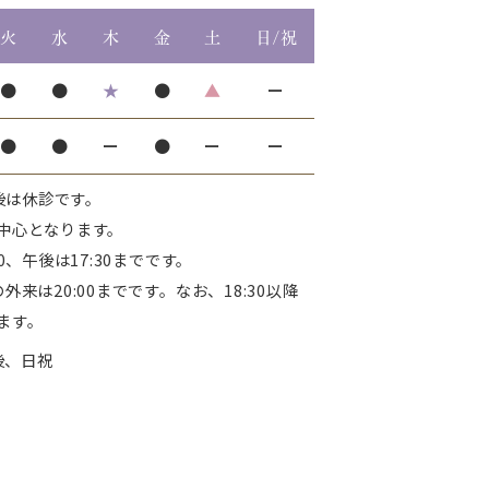
火
水
木
金
土
日/祝
●
●
★
●
▲
ー
●
●
ー
●
ー
ー
午後は休診です。
中心となります。
0、午後は17:30までです。
来は20:00までです。なお、18:30以降
ます。
後、日祝