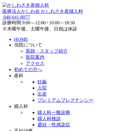
医療法人かしわ会
かしわざき産婦人科
048-641-8077
診療時間
9:00～12:00 / 16:00～18:30
※木曜午後、土曜午後、日祝は休診
HOME
当院について
医師・スタッフ紹介
医院案内
アクセス
初めての方へ
産科
妊娠
入院
出産
プレミアムプレグナンシー
婦人科
婦人科一般診療
婦人科検診
避妊・性感染症
不妊治療